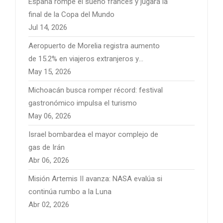
España rompe el sueño francés y jugará la
final de la Copa del Mundo
Jul 14, 2026
Aeropuerto de Morelia registra aumento
de 15.2% en viajeros extranjeros y
fortalece conectividad internacional
May 15, 2026
Michoacán busca romper récord: festival
gastronómico impulsa el turismo
May 06, 2026
Israel bombardea el mayor complejo de
gas de Irán
Abr 06, 2026
Misión Artemis II avanza: NASA evalúa si
continúa rumbo a la Luna
Abr 02, 2026