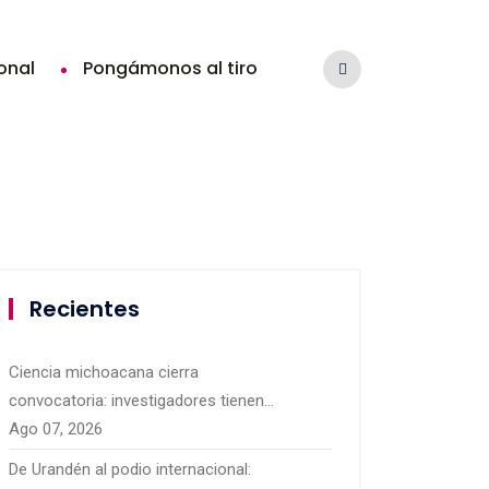
ional
Pongámonos al tiro
Recientes
Ciencia michoacana cierra
convocatoria: investigadores tienen
hasta hoy para presentar sus
Ago 07, 2026
proyectos
De Urandén al podio internacional: