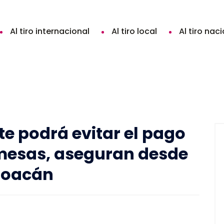
Al tiro internacional
Al tiro local
Al tiro nac
 podrá evitar el pago
mesas, aseguran desde
hoacán