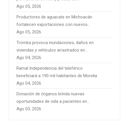
Michoacán por temporal de lluvias
Ago 05, 2026
Productores de aguacate en Michoacán
fortalecen exportaciones con nuevos
mercados internacionales
Ago 05, 2026
Tromba provoca inundaciones, daños en
viviendas y vehículos arrastrados en
Pátzcuaro
Ago 04, 2026
Ramal Independencia del teleférico
beneficiará a 190 mil habitantes de Morelia
Ago 04, 2026
Donación de órganos brinda nuevas
oportunidades de vida a pacientes en
Michoacán
Ago 03, 2026