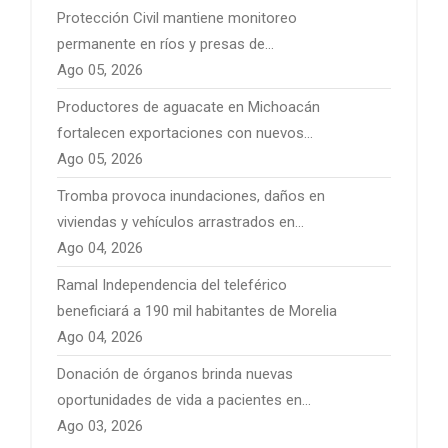
Protección Civil mantiene monitoreo
permanente en ríos y presas de
Michoacán por temporal de lluvias
Ago 05, 2026
Productores de aguacate en Michoacán
fortalecen exportaciones con nuevos
mercados internacionales
Ago 05, 2026
Tromba provoca inundaciones, daños en
viviendas y vehículos arrastrados en
Pátzcuaro
Ago 04, 2026
Ramal Independencia del teleférico
beneficiará a 190 mil habitantes de Morelia
Ago 04, 2026
Donación de órganos brinda nuevas
oportunidades de vida a pacientes en
Michoacán
Ago 03, 2026