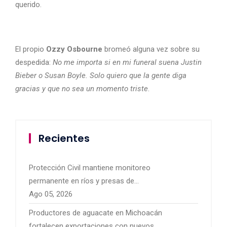
querido.
El propio
Ozzy Osbourne
bromeó alguna vez sobre su
despedida:
No me importa si en mi funeral suena Justin
Bieber o Susan Boyle. Solo quiero que la gente diga
gracias y que no sea un momento triste
.
Recientes
Protección Civil mantiene monitoreo
permanente en ríos y presas de
Michoacán por temporal de lluvias
Ago 05, 2026
Productores de aguacate en Michoacán
fortalecen exportaciones con nuevos