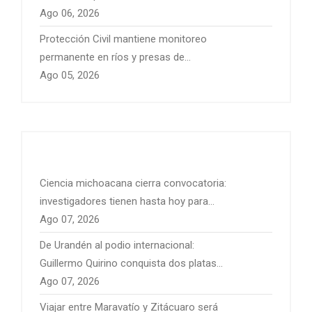
Ago 06, 2026
Protección Civil mantiene monitoreo
permanente en ríos y presas de
Michoacán por temporal de lluvias
Ago 05, 2026
Ciencia michoacana cierra convocatoria:
investigadores tienen hasta hoy para
presentar sus proyectos
Ago 07, 2026
De Urandén al podio internacional:
Guillermo Quirino conquista dos platas
para México
Ago 07, 2026
Viajar entre Maravatío y Zitácuaro será