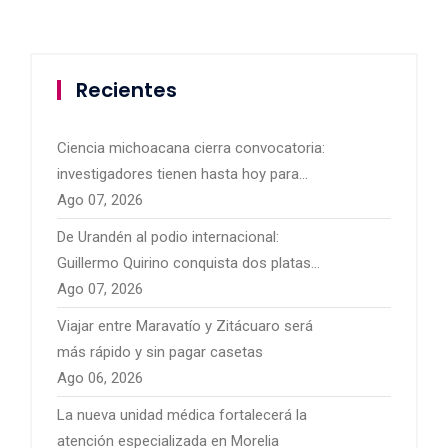
Recientes
Ciencia michoacana cierra convocatoria:
investigadores tienen hasta hoy para
presentar sus proyectos
Ago 07, 2026
De Urandén al podio internacional:
Guillermo Quirino conquista dos platas
para México
Ago 07, 2026
Viajar entre Maravatío y Zitácuaro será
más rápido y sin pagar casetas
Ago 06, 2026
La nueva unidad médica fortalecerá la
atención especializada en Morelia