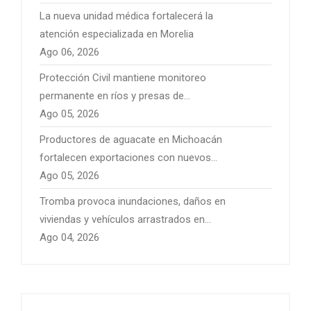
La nueva unidad médica fortalecerá la
atención especializada en Morelia
Ago 06, 2026
Protección Civil mantiene monitoreo
permanente en ríos y presas de
Michoacán por temporal de lluvias
Ago 05, 2026
Productores de aguacate en Michoacán
fortalecen exportaciones con nuevos
mercados internacionales
Ago 05, 2026
Tromba provoca inundaciones, daños en
viviendas y vehículos arrastrados en
Pátzcuaro
Ago 04, 2026