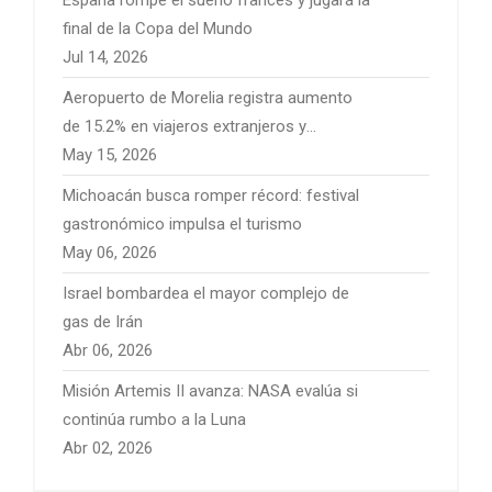
España rompe el sueño francés y jugará la
final de la Copa del Mundo
Jul 14, 2026
Aeropuerto de Morelia registra aumento
de 15.2% en viajeros extranjeros y
fortalece conectividad internacional
May 15, 2026
Michoacán busca romper récord: festival
gastronómico impulsa el turismo
May 06, 2026
Israel bombardea el mayor complejo de
gas de Irán
Abr 06, 2026
Misión Artemis II avanza: NASA evalúa si
continúa rumbo a la Luna
Abr 02, 2026