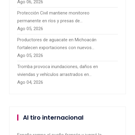
Ago 06, 2026
Protección Civil mantiene monitoreo
permanente en ríos y presas de
Michoacán por temporal de lluvias
Ago 05, 2026
Productores de aguacate en Michoacán
fortalecen exportaciones con nuevos
mercados internacionales
Ago 05, 2026
Tromba provoca inundaciones, daños en
viviendas y vehículos arrastrados en
Pátzcuaro
Ago 04, 2026
Al tiro internacional