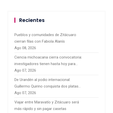
Recientes
Pueblos y comunidades de Zitácuaro
cierran filas con Fabiola Alanís
Ago 08, 2026
Ciencia michoacana cierra convocatoria:
investigadores tienen hasta hoy para
presentar sus proyectos
Ago 07, 2026
De Urandén al podio internacional:
Guillermo Quirino conquista dos platas
para México
Ago 07, 2026
Viajar entre Maravatío y Zitácuaro será
más rápido y sin pagar casetas