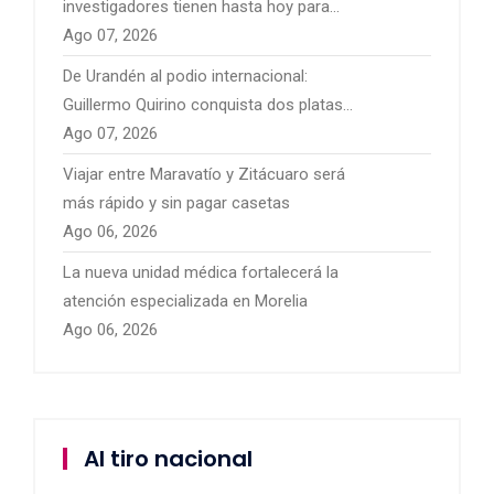
investigadores tienen hasta hoy para
presentar sus proyectos
Ago 07, 2026
De Urandén al podio internacional:
Guillermo Quirino conquista dos platas
para México
Ago 07, 2026
Viajar entre Maravatío y Zitácuaro será
más rápido y sin pagar casetas
Ago 06, 2026
La nueva unidad médica fortalecerá la
atención especializada en Morelia
Ago 06, 2026
Al tiro nacional