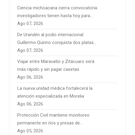
Ciencia michoacana cierra convocatoria:
investigadores tienen hasta hoy para
presentar sus proyectos
Ago 07, 2026
De Urandén al podio internacional:
Guillermo Quirino conquista dos platas
para México
Ago 07, 2026
Viajar entre Maravatío y Zitácuaro será
más rápido y sin pagar casetas
Ago 06, 2026
La nueva unidad médica fortalecerá la
atención especializada en Morelia
Ago 06, 2026
Protección Civil mantiene monitoreo
permanente en ríos y presas de
Michoacán por temporal de lluvias
Ago 05, 2026