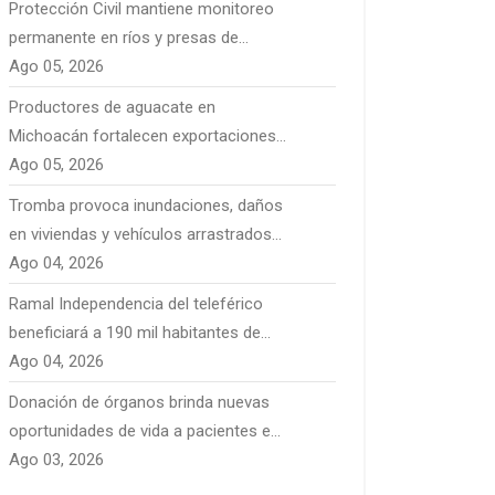
Protección Civil mantiene monitoreo
permanente en ríos y presas de
Michoacán por temporal de lluvias
Ago 05, 2026
Productores de aguacate en
Michoacán fortalecen exportaciones
con nuevos mercados
Ago 05, 2026
internacionales
Tromba provoca inundaciones, daños
en viviendas y vehículos arrastrados
en Pátzcuaro
Ago 04, 2026
Ramal Independencia del teleférico
beneficiará a 190 mil habitantes de
Morelia
Ago 04, 2026
Donación de órganos brinda nuevas
oportunidades de vida a pacientes en
Michoacán
Ago 03, 2026