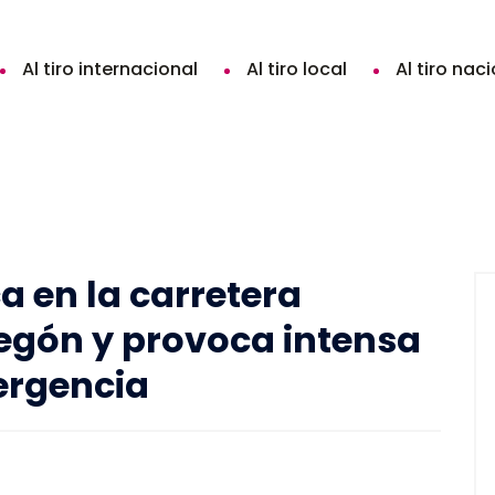
Al tiro internacional
Al tiro local
Al tiro nac
 en la carretera
egón y provoca intensa
ergencia