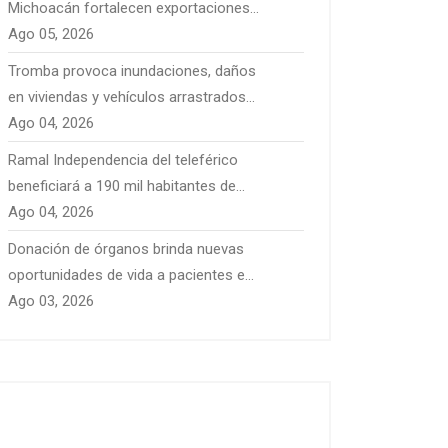
Michoacán fortalecen exportaciones
con nuevos mercados
Ago 05, 2026
internacionales
Tromba provoca inundaciones, daños
en viviendas y vehículos arrastrados
en Pátzcuaro
Ago 04, 2026
Ramal Independencia del teleférico
beneficiará a 190 mil habitantes de
Morelia
Ago 04, 2026
Donación de órganos brinda nuevas
oportunidades de vida a pacientes en
Michoacán
Ago 03, 2026