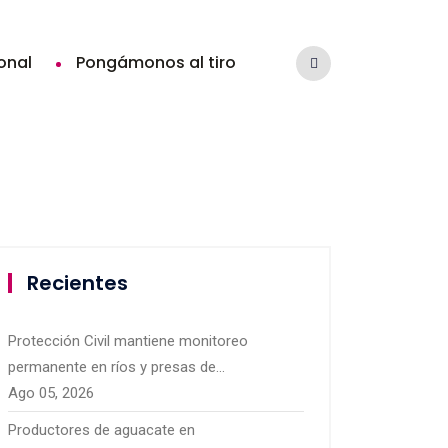
ional
Pongámonos al tiro
Recientes
Protección Civil mantiene monitoreo
permanente en ríos y presas de
Michoacán por temporal de lluvias
Ago 05, 2026
Productores de aguacate en