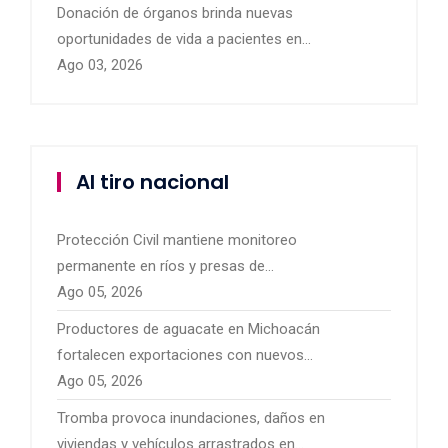
Donación de órganos brinda nuevas
oportunidades de vida a pacientes en
Michoacán
Ago 03, 2026
Al tiro nacional
Protección Civil mantiene monitoreo
permanente en ríos y presas de
Michoacán por temporal de lluvias
Ago 05, 2026
Productores de aguacate en Michoacán
fortalecen exportaciones con nuevos
mercados internacionales
Ago 05, 2026
Tromba provoca inundaciones, daños en
viviendas y vehículos arrastrados en