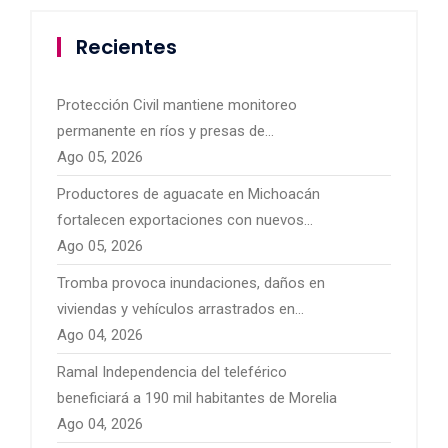
Recientes
Protección Civil mantiene monitoreo
permanente en ríos y presas de
Michoacán por temporal de lluvias
Ago 05, 2026
Productores de aguacate en Michoacán
fortalecen exportaciones con nuevos
mercados internacionales
Ago 05, 2026
Tromba provoca inundaciones, daños en
viviendas y vehículos arrastrados en
Pátzcuaro
Ago 04, 2026
Ramal Independencia del teleférico
beneficiará a 190 mil habitantes de Morelia
Ago 04, 2026