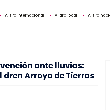
Al tiro internacional
Al tiro local
Al tiro nac
vención ante lluvias:
l dren Arroyo de Tierras