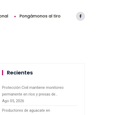
ional
Pongámonos al tiro
Recientes
Protección Civil mantiene monitoreo
permanente en ríos y presas de
Michoacán por temporal de lluvias
Ago 05, 2026
Productores de aguacate en